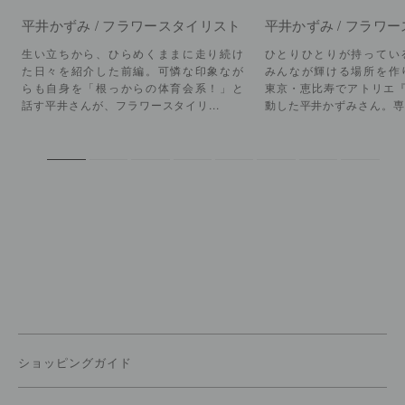
平井かずみ / フラワースタイリスト
平井かずみ / フラワ
生い立ちから、ひらめくままに走り続け
ひとりひとりが持ってい
た日々を紹介した前編。可憐な印象なが
みんなが輝ける場所を作
らも自身を「根っからの体育会系！」と
東京・恵比寿でアトリエ『皓
話す平井さんが、フラワースタイリ...
動した平井かずみさん。専.
ショッピングガイド