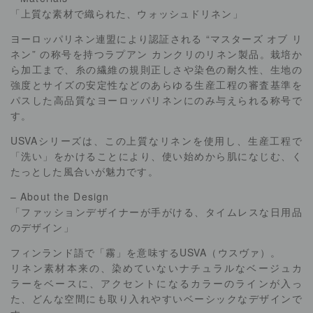
「上質な素材で織られた、ウォッシュドリネン」
ヨーロッパリネン連盟により認証される “マスターズ オブ リ
ネン” の称号を持つラプアン カンクリのリネン製品。栽培か
ら加工まで、糸の繊維の規則正しさや染色の耐久性、生地の
強度とサイズの安定性などのあらゆる生産工程の審査基準を
パスした高品質なヨーロッパリネンにのみ与えられる称号で
す。
USVAシリーズは、この上質なリネンを使用し、生産工程で
「洗い」をかけることにより、使い始めから肌になじむ、く
たっとした風合いが魅力です。
– About the Design
「ファッションデザイナーが手がける、タイムレスな日用品
のデザイン」
フィンランド語で「霧」を意味するUSVA（ウスヴァ）。
リネン素材本来の、染めていないナチュラルなベージュカ
ラーをベースに、アクセントになるカラーのラインが入っ
た、どんな空間にも取り入れやすいベーシックなデザインで