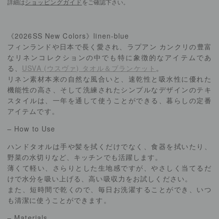
詳細は
ショッピングガイド
をご確認下さい。
《2026SS New Colors》linen-blue
フィンランドや日本で長く愛され、ラプアン カンクリの豊富
なリネンコレクションの中でも特に象徴的なアイテムであ
る、
USVA (ウスヴァ) タオル＆ブランケット
。
リネン素材本来の自然な風合いと、速乾性と吸水性に優れた
機能性の高さ、そして洗練されたシンプルなデザインのテキ
スタイルは、一年を通して使うことができる、暮らしの定番
アイテムです。
– How to Use
ハンドタオルは手や髪を拭くだけでなく、食器を拭いたり、
野菜の水切りなど、キッチンでも活躍します。
薄くて軽い、さらりとした生地感ですが、やさしく当てるだ
けで水分を吸い上げる、高い吸収力をお試しください。
また、短時間で乾くので、毎日お洗濯することができ、いつ
も清潔に使うことができます。
– Materials