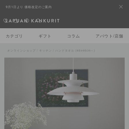
9月1日より 価格改定のご案内
カテゴリ
ギフト
コラム
アバウト/店舗
オンラインショップ
/
キッチン / ハンドタオル (46x46cm～)