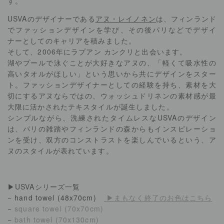
す。
USVAのデザイナーである
アヌ・レイノネン
は、フィンランド
でファッションデザインを学び、その後パリなどでデザイ
ナーとしてのキャリアを積みました。
そして、2006年にラプアン カンクリと出会います。
湖やプールで泳ぐことが大好きなアヌの、「軽くて吸水性の
高いタオルがほしい」という思いから共にデザインをスター
ト。ファッションデザイナーとしての経験を持ち、素材を大
切にするアヌならではの、ウォッシュドリネンの素材感が最
大限に活かされたテキスタイルが誕生しました。
シンプルながら、洗練されたタイムレスなUSVAのデザイン
は、パリの雑踏やフィンランドの森からもインスピレーショ
ンを受け、双方のコンストラストを楽しんでいるという、ア
ヌのスタイルが表れています。
▶USVAシリーズ一覧
−
hand towel (48x70cm)
▶まもなく終了のお色はこちら
−
square towel (70x70cm)
−
bath towel (70x130cm)