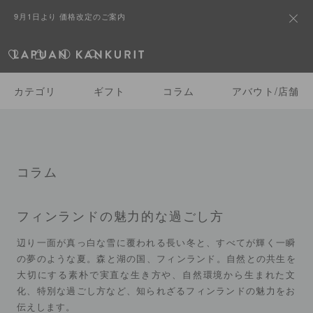
9月1日より 価格改定のご案内
すべて
カテゴリ一覧
カテゴリ
ギフト
コラム
アバウト/店舗
コラム
フィンランドの魅力的な過ごし方
辺り一面が真っ白な雪に覆われる長い冬と、すべてが輝く一瞬
の夢のような夏。森と湖の国、フィンランド。自然との共生を
大切にする素朴で実直な生き方や、自然環境から生まれた文
化、特別な過ごし方など、知られざるフィンランドの魅力をお
伝えします。