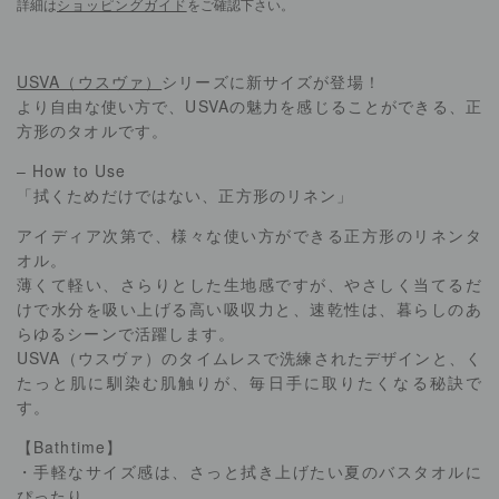
詳細は
ショッピングガイド
をご確認下さい。
USVA（ウスヴァ）
シリーズに新サイズが登場！
より自由な使い方で、USVAの魅力を感じることができる、正
方形のタオルです。
– How to Use
「拭くためだけではない、正方形のリネン」
アイディア次第で、様々な使い方ができる正方形のリネンタ
オル。
薄くて軽い、さらりとした生地感ですが、やさしく当てるだ
けで水分を吸い上げる高い吸収力と、速乾性は、暮らしのあ
らゆるシーンで活躍します。
USVA（ウスヴァ）のタイムレスで洗練されたデザインと、く
たっと肌に馴染む肌触りが、毎日手に取りたくなる秘訣で
す。
【Bathtime】
・手軽なサイズ感は、さっと拭き上げたい夏のバスタオルに
ぴったり。