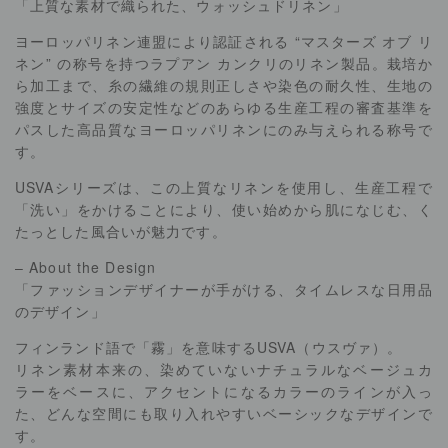
「上質な素材で織られた、ウォッシュドリネン」
ヨーロッパリネン連盟により認証される “マスターズ オブ リ
ネン” の称号を持つラプアン カンクリのリネン製品。栽培か
ら加工まで、糸の繊維の規則正しさや染色の耐久性、生地の
強度とサイズの安定性などのあらゆる生産工程の審査基準を
パスした高品質なヨーロッパリネンにのみ与えられる称号で
す。
USVAシリーズは、この上質なリネンを使用し、生産工程で
「洗い」をかけることにより、使い始めから肌になじむ、く
たっとした風合いが魅力です。
– About the Design
「ファッションデザイナーが手がける、タイムレスな日用品
のデザイン」
フィンランド語で「霧」を意味するUSVA（ウスヴァ）。
リネン素材本来の、染めていないナチュラルなベージュカ
ラーをベースに、アクセントになるカラーのラインが入っ
た、どんな空間にも取り入れやすいベーシックなデザインで
す。