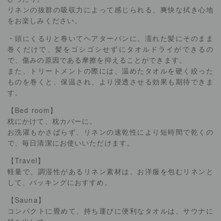
リネンの抜群の吸収力によって感じられる、爽快な拭き心地
をお楽しみください。
・頭にくるりと巻いてヘアターバンに。濡れた髪にそのまま
巻くだけで、髪をゴシゴシせずにタオルドライができるの
で、傷みの原因である摩擦を抑えることができます。
また、トリートメントの際には、温めたタオルを硬く絞った
ものを巻くと、保温され、より浸透させる効果も期待できま
す。
【Bed room】
枕にかけて、枕カバーに。
お洗濯もかさばらず、リネンの速乾性により短時間で乾くの
で、毎日清潔にお使いいただけます。
【Travel】
軽量で、調湿性があるリネン素材は、お洋服を包むリネンと
して、パッキングにおすすめ。
【Sauna】
コンパクトに畳めて、持ち運びに便利なタオルは、サウナに