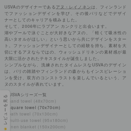
USVAのデザイナーである
アヌ・レイノネン
は、フィンランド
でファッションデザインを学び、その後パリなどでデザイ
ナーとしてのキャリアを積みました。
そして、2006年にラプアン カンクリと出会います。
湖やプールで泳ぐことが大好きなアヌの、「軽くて吸水性の
高いタオルがほしい」という思いから共にデザインをスター
ト。ファッションデザイナーとしての経験を持ち、素材を大
切にするアヌならではの、ウォッシュドリネンの素材感が最
大限に活かされたテキスタイルが誕生しました。
シンプルながら、洗練されたタイムレスなUSVAのデザイン
は、パリの雑踏やフィンランドの森からもインスピレーショ
ンを受け、双方のコンストラストを楽しんでいるという、ア
ヌのスタイルが表れています。
▶USVAシリーズ一覧
レビューを見る
−
hand towel (48x70cm)
−
square towel (70x70cm)
−
bath towel (70x130cm)
−
multi-use towel (95x180cm)
−
linen blanket (150x200cm)
★