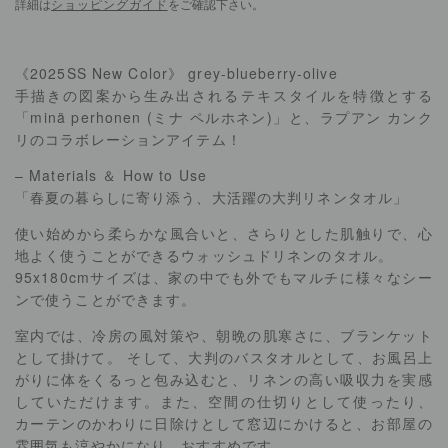
詳細は
ショッピングガイド
をご確認下さい。
《2025SS New Color》 grey-blueberry-olive
手描きの図案から生み出されるテキスタイルを特徴とする
「minä perhonen (ミナ ペルホネン)」と、ラプアン カンク
リのコラボレーションアイテム！
– Materials ＆ How to Use
「春夏の暮らしに寄り添う、大活躍の大判リネンタオル」
使い始めから柔らかな風合いと、さらりとした肌触りで、心
地よく使うことができるウォッシュドリネンのタオル。
95x180cmサイズは、家の中でも外でもマルチに様々なシー
ンで使うことができます。
室内では、冷房の風対策や、朝晩の肌寒さに、ブランケット
として掛けて。 そして、大判のバスタオルとして、お風呂上
がりに体をくるっと包み込むと、リネンの高い吸収力を実感
していただけます。また、空間の仕切りとして使ったり、
カーテンのかわりに日除けとして窓辺にかけると、お部屋の
雰囲気も涼やかになり、おすすめです。