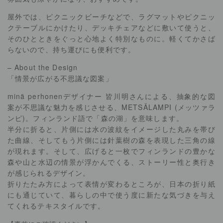
屋外では、ピクニックビーチなどで、ラグマットやピクニッ
クテーブルにかけたり、デッキチェアなどに敷いて使うと、
そのひとときをぐっと心地よく特別なものに。軽くてかさば
らないので、持ち運びにも便利です。
– About the Design
「情景が広がる不思議な図案」
minä perhonenデザイナー 皆川明さんによる、抽象的な図
案が不思議な魅力を感じさせる、METSÄLAMPI (メッツァラ
ンピ)。フィンランド語で「森の湖」を意味します。
半分に折ると、片側には水の波紋をイメージした丸みを帯び
た曲線、そしてもう片側には針葉樹の森を表現した三角の線
が現れます。そして、広げると一枚でフィンランドの豊かな
森や山と水辺の情景が浮かんでくる、ストーリー性と奥行き
が感じられるデザイン。
折りたたみ方によって表情が変わるところが、日本の折り紙
にも通じていて、暮らしの中で使う度に新たな気づきを与え
てくれるテキスタイルです。