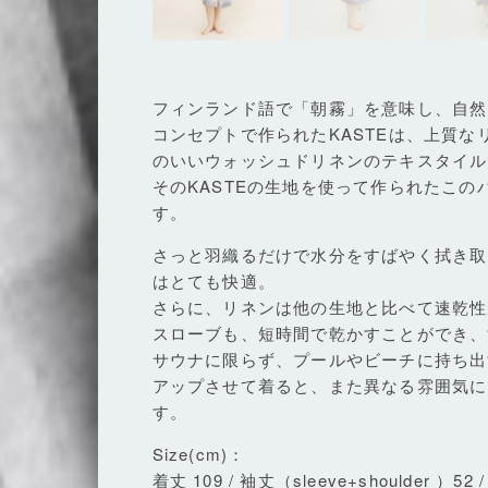
フィンランド語で「朝霧」を意味し、自然
コンセプトで作られたKASTEは、上質
のいいウォッシュドリネンのテキスタイル
そのKASTEの生地を使って作られたこ
す。
さっと羽織るだけで水分をすばやく拭き取
はとても快適。
さらに、リネンは他の生地と比べて速乾性
スローブも、短時間で乾かすことができ、
サウナに限らず、プールやビーチに持ち出
アップさせて着ると、また異なる雰囲気に
す。
Size(cm)：
着丈 109 / 袖丈（sleeve+shoulder ）52 