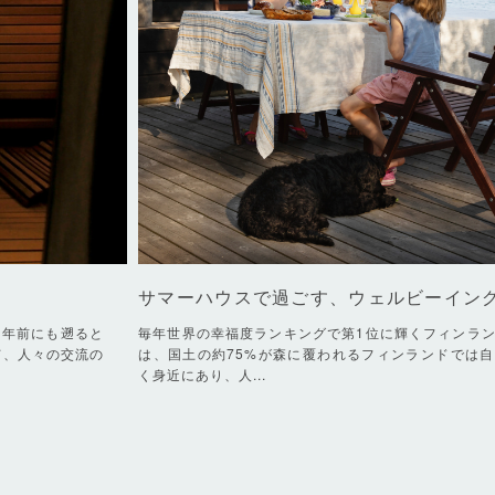
サマーハウスで過ごす、ウェルビーイン
0年前にも遡ると
毎年世界の幸福度ランキングで第1位に輝くフィンラ
て、人々の交流の
は、国土の約75%が森に覆われるフィンランドでは
く身近にあり、人...