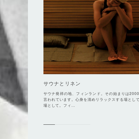
サウナとリネン
サウナ発祥の地、フィンランド。その始まりは200
言われています。心身を清めリラックスする場とし
場として。フィ...