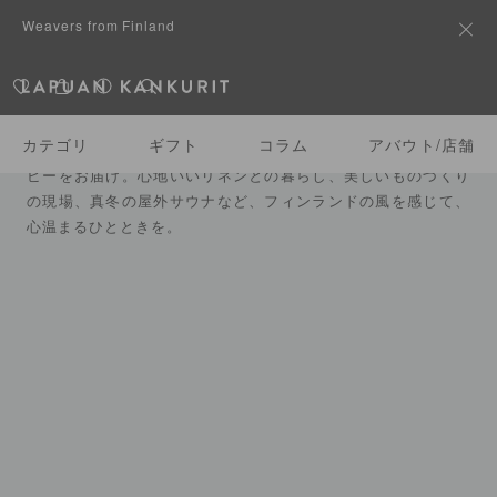
Weavers from Finland
見る
カテゴリ
ギフト
コラム
アバウト/店舗
ラプアン カンクリが生まれたフィンランドから、ショートムー
ビーをお届け。心地いいリネンとの暮らし、美しいものづくり
の現場、真冬の屋外サウナなど、フィンランドの風を感じて、
心温まるひとときを。