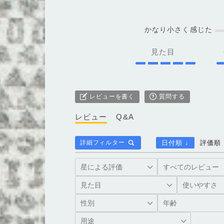
かなり小さく感じた
見た目
レビューを書く
質問する
レビュー
Q&A
詳細フィルター
日付順 ↓
評価順