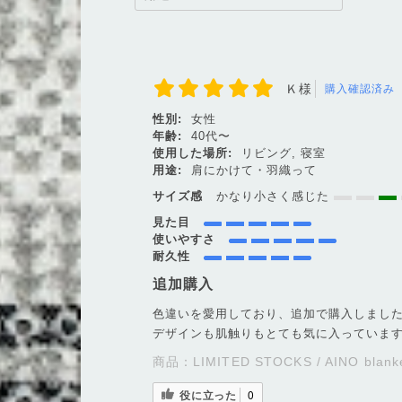
Ｋ様
購入確認済み
性別:
女性
年齢:
40代〜
使用した場所:
リビング, 寝室
用途:
肩にかけて・羽織って
サイズ感
かなり小さく感じた
見た目
使いやすさ
耐久性
追加購入
色違いを愛用しており、追加で購入しまし
デザインも肌触りもとても気に入っていま
商品：
LIMITED STOCKS / AINO blan
役に立った
0