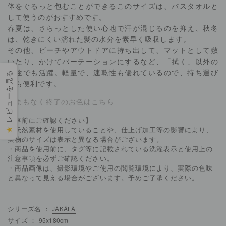
体をぐるっと包むことができるこのサイズは、バスタオルと
して使うのがおすすめです。
春夏は、さらっとした使い心地で汗が混じるのを抑え、秋冬
は、乾きにくい濡れた髪の水分を素早く吸収します。
その他、ビーチやアウトドアに持ち出して、マットとして敷
いたり、かけてパーテーションにするなど、「拭く」以外の
用途でも活躍。軽量で、速乾性も優れているので、持ち運び
レビューを見る
にも便利です。
▶まもなく終了のお色はこちら
【事前にご確認ください】
・天然素材を使用していることや、仕上げ加工等の影響により、
★
実物のサイズは表示と異なる場合がございます。
・商品を使用前に、タグ等に記載されている洗濯表示と使用上の
注意事項を必ずご確認ください。
・商品画像は、撮影環境やご使用の閲覧環境により、実際の色味
と異なって見える場合がございます。予めご了承ください。
シリーズ名 ：
JÄKÄLÄ
サイズ ：
95x180cm