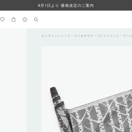
9月1日より 価格改定のご案内
オンラインショップ
/
スパ＆サウナ
/
プレイスマット / テーブ