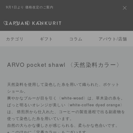
9月1日より 価格改定のご案内
カテゴリ
ギフト
コラム
アバウト/店舗
ARVO pocket shawl 〈天然染料カラー〉
天然染料を使用して染色した糸を用いて織られた、ポケット
ショール。
爽やかなブルーが目を引く〈white-woad〉は、草木染の糸を。
ぱっと明るいオレンジが美しい〈white-coffee dyed orange〉
は、 焙煎所から仕入れた、コーヒーの製造過程で出る副産物を
使って染色した糸を用いています。
自然の大らかな優しさが感じられる、柔らかな色合いです。
※ このほかに「定番カラー」もございます