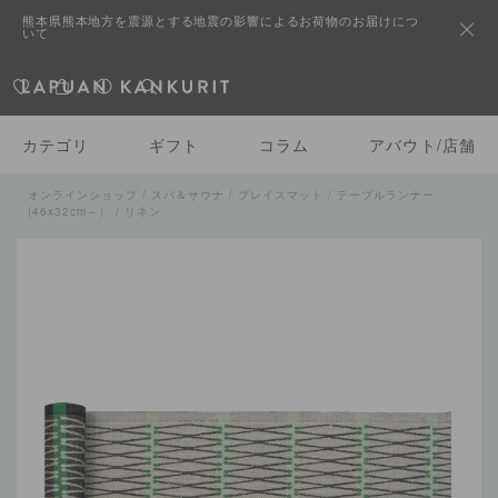
熊本県熊本地方を震源とする地震の影響によるお荷物のお届けにつ
いて
カテゴリ
ギフト
コラム
アバウト/店舗
オンラインショップ
/
スパ＆サウナ
/
プレイスマット / テーブルランナー
(46x32cm～）
/ リネン