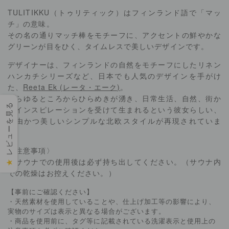
TULITIKKU（トゥリティック）はフィンランド語で「マッ
チ」の意味。
その名の通りマッチ棒をモチーフに、アクセントの鮮やかな
グリーンが目をひく、タイムレスで美しいデザインです。
デザイナーは、フィンランドの自然をモチーフにしたリネン
ハンカチシリーズなど、日本でも人気のデザインを手がけ
た、
Reeta Ek (レータ・エーク)
。
あらゆるところからひらめきが湧き、日常生活、自然、街か
レビューを見る
らインスピレーションを受けて生まれるという彼女らしい、
自由かつ美しいシンプルな北欧スタイルが再現されていま
す。
〈注意事項〉
・サウナでの使用後は必ず持ち出してください。（サウナ内
★
での乾燥はお控えください。）
【事前にご確認ください】
・天然素材を使用していることや、仕上げ加工等の影響により、
実物のサイズは表示と異なる場合がございます。
・商品を使用前に、タグ等に記載されている洗濯表示と使用上の