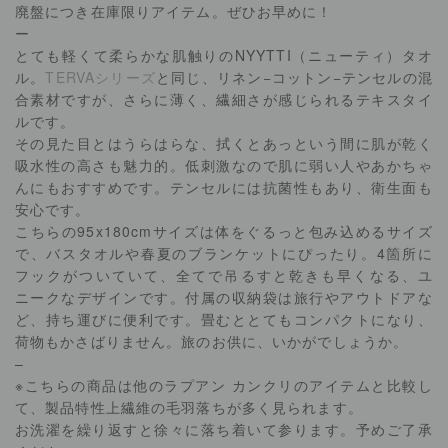
廃盤につき在庫限りアイテム。ぜひお早めに！
ー
とても軽くて柔らかな肌触りのNYYTTI（ニューティ）タオ
ル。
TERVAシリーズ
と同じ、リネン−コットン−テンセルの混
合素材ですが、さらに薄く、繊細さが感じられるテキスタイ
ルです。
その見た目とはうらはらな、拭くとあっという間に肌が乾く
吸水性の高さも魅力的。低刺激なので肌に弱い人やあかちゃ
んにもおすすめです。テンセルには抗菌性もあり、衛生面も
安心です。
こちらの95x180cmサイズは体をぐるっと包み込めるサイズ
で、バスタオルや春夏のブランケットにぴったり。4箇所に
フックがついていて、全てで吊るすと乾きも早くなる、ユ
ニークなデザインです。付属の収納袋は旅行やアウトドアな
ど、持ち運びに便利です。畳むととてもコンパクトになり、
荷物もかさばりません。旅のお供に、いかがでしょうか。
–
※こちらの商品は他のラプアン カンクリのアイテムと比較し
て、製品特性上繊維の毛羽落ちが多く見られます。
お洗濯を繰り返すと徐々に落ち着いて参ります。予めご了承