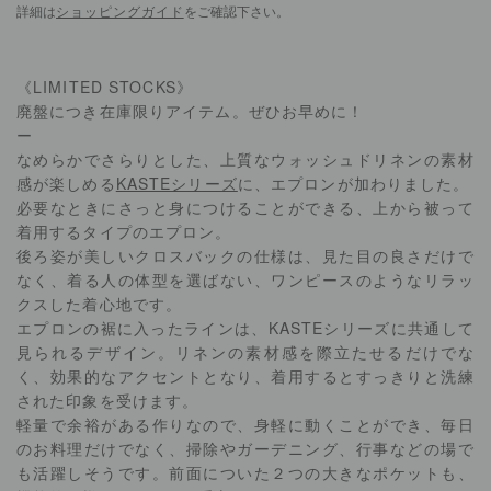
詳細は
ショッピングガイド
をご確認下さい。
《LIMITED STOCKS》
廃盤につき在庫限りアイテム。ぜひお早めに！
ー
なめらかでさらりとした、上質なウォッシュドリネンの素材
感が楽しめる
KASTEシリーズ
に、エプロンが加わりました。
必要なときにさっと身につけることができる、上から被って
着用するタイプのエプロン。
後ろ姿が美しいクロスバックの仕様は、見た目の良さだけで
なく、着る人の体型を選ばない、ワンピースのようなリラッ
クスした着心地です。
エプロンの裾に入ったラインは、KASTEシリーズに共通して
見られるデザイン。リネンの素材感を際立たせるだけでな
く、効果的なアクセントとなり、着用するとすっきりと洗練
された印象を受けます。
軽量で余裕がある作りなので、身軽に動くことができ、毎日
のお料理だけでなく、掃除やガーデニング、行事などの場で
も活躍しそうです。前面についた２つの大きなポケットも、