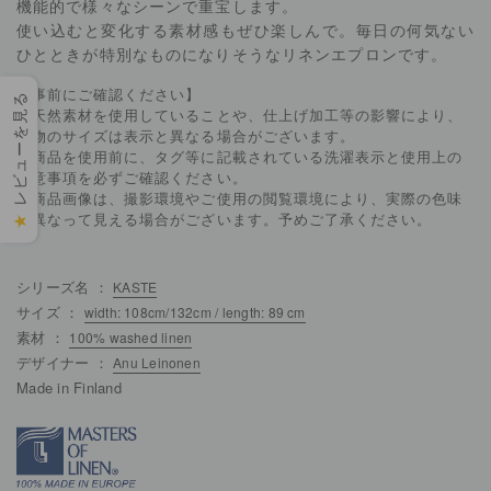
機能的で様々なシーンで重宝します。
使い込むと変化する素材感もぜひ楽しんで。毎日の何気ない
ひとときが特別なものになりそうなリネンエプロンです。
【事前にご確認ください】
レビューを見る
・天然素材を使用していることや、仕上げ加工等の影響により、
実物のサイズは表示と異なる場合がございます。
・商品を使用前に、タグ等に記載されている洗濯表示と使用上の
注意事項を必ずご確認ください。
・商品画像は、撮影環境やご使用の閲覧環境により、実際の色味
と異なって見える場合がございます。予めご了承ください。
★
シリーズ名 ：
KASTE
サイズ ：
width: 108cm/132cm / length: 89 cm
素材 ：
100% washed linen
デザイナー ：
Anu Leinonen
Made in Finland