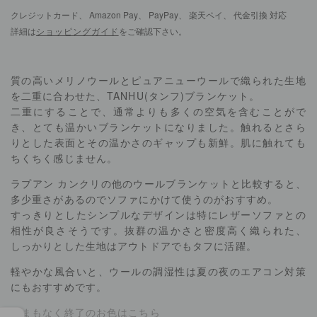
クレジットカード、 Amazon Pay、 PayPay、 楽天ペイ、 代金引換 対応
詳細は
ショッピングガイド
をご確認下さい。
質の高いメリノウールとピュアニューウールで織られた生地
を二重に合わせた、TANHU(タンフ)ブランケット。
二重にすることで、通常よりも多くの空気を含むことがで
き、とても温かいブランケットになりました。触れるとさら
りとした表面とその温かさのギャップも新鮮。肌に触れても
ちくちく感じません。
ラプアン カンクリの他のウールブランケットと比較すると、
多少重さがあるのでソファにかけて使うのがおすすめ。
すっきりとしたシンプルなデザインは特にレザーソファとの
相性が良さそうです。抜群の温かさと密度高く織られた、
しっかりとした生地はアウトドアでもタフに活躍。
軽やかな風合いと、ウールの調湿性は夏の夜のエアコン対策
にもおすすめです。
▶まもなく終了のお色はこちら