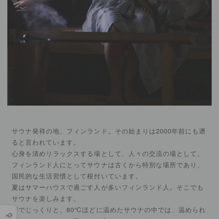
サウナ発祥の地、フィンランド。その始まりは2000年前にも遡
ると言われています。
心身を清めリラックスする場として、人々の交流の場として。
フィンランド人にとってサウナは古くから特別な場所であり、
国民的な生活習慣として根付いています。
夏はサマーハウスで過ごす人が多いフィンランド人。そこでも
サウナを楽しみます。
薪でじっくりと、80℃ほどに温めたサウナの中では、温められ