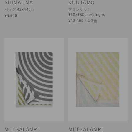
SHIMAUMA
KUUTAMO
バッグ 42x44cm
ブランケット
¥6,600
135x180cm+fringes
¥33,000 / 全3色
METSÄLAMPI
METSÄLAMPI